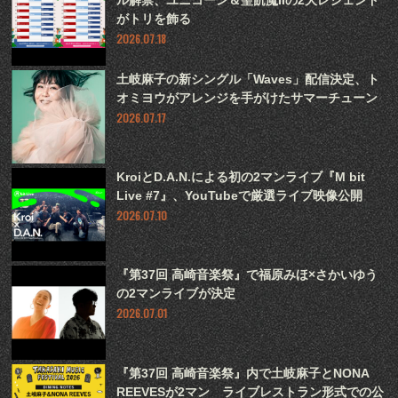
がトリを飾る
2026.07.18
土岐麻子の新シングル「Waves」配信決定、ト
オミヨウがアレンジを手がけたサマーチューン
2026.07.17
KroiとD.A.N.による初の2マンライブ『M bit
Live #7』、YouTubeで厳選ライブ映像公開
2026.07.10
『第37回 高崎音楽祭』で福原みほ×さかいゆう
の2マンライブが決定
2026.07.01
『第37回 高崎音楽祭』内で土岐麻子とNONA
REEVESが2マン ライブレストラン形式での公