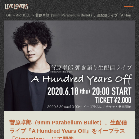
TOP
トップ
TOP
>
ARTICLE
>
菅原卓郎（9mm Parabellum Bullet）、生配信ライブ『A Hundred Years Off』をイープラス「Streaming+」にて開催
ABOUT
LIVE LOVERSとは
SHOWS
ライブ情報
LLTV
動画番組
PODCAST
音声番組
ARTICLE
菅原卓郎（9mm Parabellum Bullet）、生配信
記事
ライブ『A Hundred Years Off』をイープラス