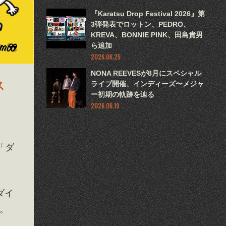
『Karatsu Drop Festival 2026』第
3弾発表でロットン、PEDRO、
KREVA、BONNIE PINK、田島貴男
ら追加
2026.06.25
NONA REEVESが8月にスペシャル
ス
ライブ開催、インディーズ〜メジャ
ー初期の軌跡を辿る
2026.06.19
「ダ
ダイ
催。