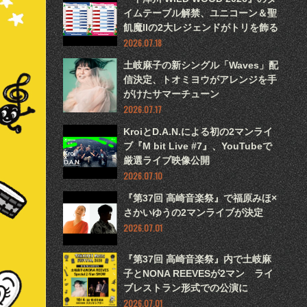
イムテーブル解禁、ユニコーン＆聖
飢魔IIの2大レジェンドがトリを飾る
2026.07.18
土岐麻子の新シングル「Waves」配
信決定、トオミヨウがアレンジを手
がけたサマーチューン
2026.07.17
KroiとD.A.N.による初の2マンライ
ブ『M bit Live #7』、YouTubeで
厳選ライブ映像公開
2026.07.10
『第37回 高崎音楽祭』で福原みほ×
さかいゆうの2マンライブが決定
2026.07.01
『第37回 高崎音楽祭』内で土岐麻
子とNONA REEVESが2マン ライ
ブレストラン形式での公演に
2026.07.01