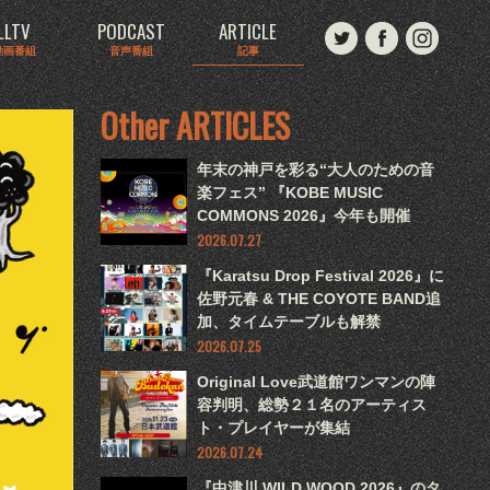
LLTV
PODCAST
ARTICLE
動画番組
音声番組
記事
Other ARTICLES
年末の神戸を彩る“大人のための音
楽フェス” 『KOBE MUSIC
COMMONS 2026』今年も開催
2026.07.27
『Karatsu Drop Festival 2026』に
佐野元春 & THE COYOTE BAND追
加、タイムテーブルも解禁
2026.07.25
Original Love武道館ワンマンの陣
容判明、総勢２１名のアーティス
ト・プレイヤーが集結
2026.07.24
『中津川 WILD WOOD 2026』のタ