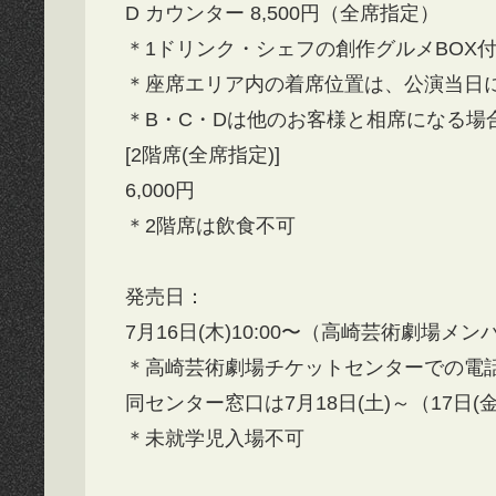
D カウンター 8,500円（全席指定）
＊1ドリンク・シェフの創作グルメBOX
＊座席エリア内の着席位置は、公演当日
＊B・C・Dは他のお客様と相席になる場
[2階席(全席指定)]
6,000円
＊2階席は飲食不可
発売日：
7月16日(木)10:00〜（高崎芸術劇場メン
＊高崎芸術劇場チケットセンターでの電話受付(0
同センター窓口は7月18日(土)～（17
＊未就学児入場不可