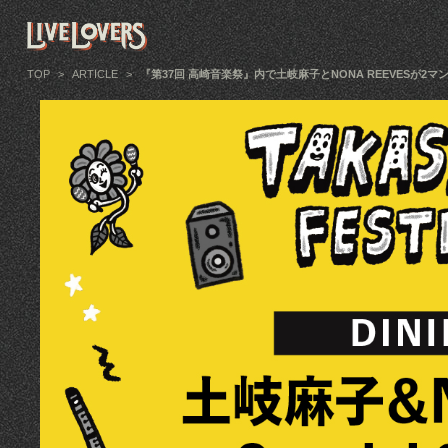
TOP
>
ARTICLE
>
『第37回 高崎音楽祭』内で土岐麻子とNONA REEVESが