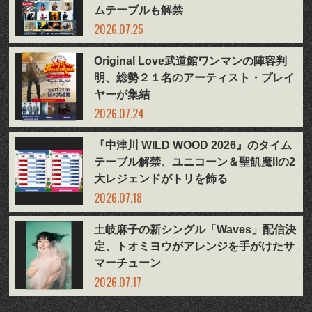
ムテーブルも解禁
2026.07.25
Original Love武道館ワンマンの陣容判
明、総勢２１名のアーティスト・プレイ
ヤーが集結
2026.07.24
『中津川 WILD WOOD 2026』のタイム
テーブル解禁、ユニコーン＆聖飢魔IIの2
大レジェンドがトリを飾る
2026.07.18
土岐麻子の新シングル「Waves」配信決
定、トオミヨウがアレンジを手がけたサ
マーチューン
2026.07.17