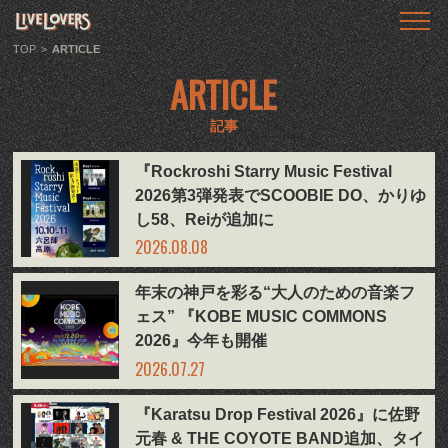
TOP
トップ
TOP
>
ARTICLE
ARTICLE
ABOUT
LIVE LOVERSとは
記事
SHOWS
『Rockroshi Starry Music Festival
ライブ情報
2026第3弾発表でSCOOBIE DO、かりゆ
し58、Reiが追加に
LLTV
2026.08.08
動画番組
年末の神戸を彩る“大人のための音楽フ
PODCAST
ェス” 『KOBE MUSIC COMMONS
音声番組
2026』今年も開催
2026.07.27
ARTICLE
記事
『Karatsu Drop Festival 2026』に佐野
元春 & THE COYOTE BAND追加、タイ