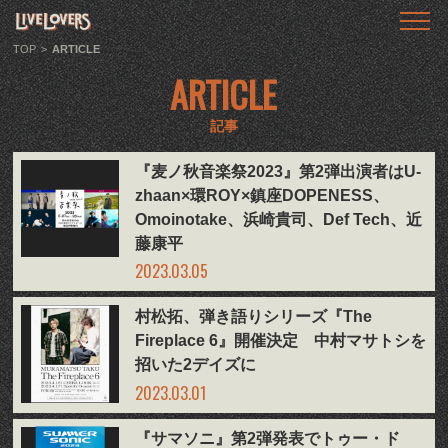
TOP
トップ
TOP
>
ARTICLE
ARTICLE
ABOUT
LIVE LOVERSとは
記事
SHOWS
『麦ノ秋音楽祭2023』第2弾出演者はU-
ライブ情報
zhaan×環ROY×鎮座DOPENESS、
Omoinotake、浜崎貴司、Def Tech、近
LLTV
藤康平
動画番組
2023.03.05
PODCAST
村松拓、弾き語りシリーズ『The
音声番組
Fireplace 6』開催決定 中村マサトシを
招いた2デイズに
ARTICLE
2023.03.01
記事
『サマソニ』第2弾発表でトゥー・ド