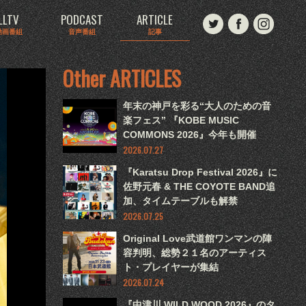
LLTV
PODCAST
ARTICLE
動画番組
音声番組
記事
Other ARTICLES
年末の神戸を彩る“大人のための音
楽フェス” 『KOBE MUSIC
COMMONS 2026』今年も開催
2026.07.27
『Karatsu Drop Festival 2026』に
佐野元春 & THE COYOTE BAND追
加、タイムテーブルも解禁
2026.07.25
Original Love武道館ワンマンの陣
容判明、総勢２１名のアーティス
ト・プレイヤーが集結
2026.07.24
『中津川 WILD WOOD 2026』のタ