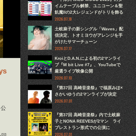
イムテーブル解禁、ユニコーン＆聖
飢魔IIの2大レジェンドがトリを飾る
2026.07.18
土岐麻子の新シングル「Waves」配
信決定、トオミヨウがアレンジを手
がけたサマーチューン
2026.07.17
KroiとD.A.N.による初の2マンライ
ブ『M bit Live #7』、YouTubeで
ys
厳選ライブ映像公開
2026.07.10
『第37回 高崎音楽祭』で福原みほ×
さかいゆうの2マンライブが決定
2026.07.01
ン公
『第37回 高崎音楽祭』内で土岐麻
子とNONA REEVESが2マン ライ
ブレストラン形式での公演に
2026.07.01
今回