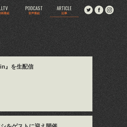
LLTV
PODCAST
ARTICLE
動画番組
音声番組
記事
gain』を生配信
ツシをゲストに迎え開催