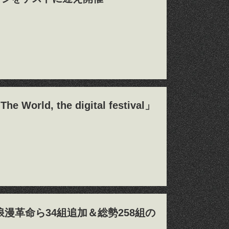
ld, the digital festival」
ノジ、浪漫革命ら34組追加＆総勢258組の