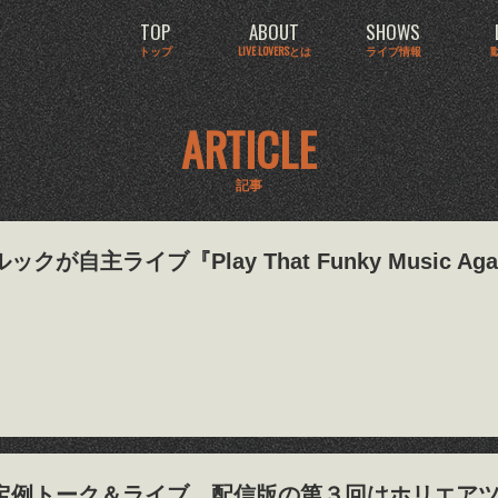
TOP
ABOUT
SHOWS
トップ
LIVE LOVERSとは
ライブ情報
ARTICLE
記事
クが自主ライブ『Play That Funky Music A
定例トーク＆ライブ、配信版の第３回はホリエア