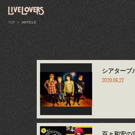
TOP
>
ARTICLE
シアターブルッ
2020.06.22
百々和宏の