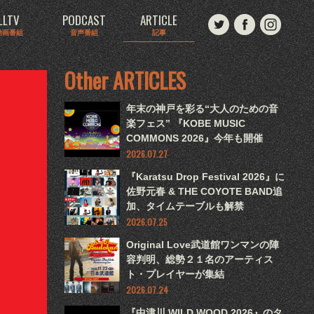
LLTV
PODCAST
ARTICLE
動画番組
音声番組
記事
Other ARTICLES
年末の神戸を彩る“大人のための音
楽フェス” 『KOBE MUSIC
COMMONS 2026』今年も開催
2026.07.27
『Karatsu Drop Festival 2026』に
佐野元春 & THE COYOTE BAND追
加、タイムテーブルも解禁
2026.07.25
Original Love武道館ワンマンの陣
容判明、総勢２１名のアーティス
ト・プレイヤーが集結
2026.07.24
『中津川 WILD WOOD 2026』のタ