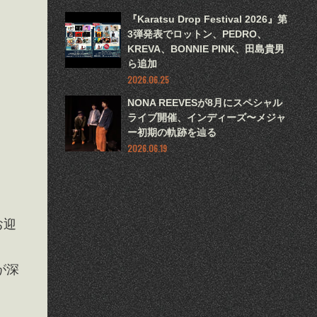
『Karatsu Drop Festival 2026』第
3弾発表でロットン、PEDRO、
KREVA、BONNIE PINK、田島貴男
ら追加
2026.06.25
NONA REEVESが8月にスペシャル
ライブ開催、インディーズ〜メジャ
ー初期の軌跡を辿る
2026.06.19
お迎
が深