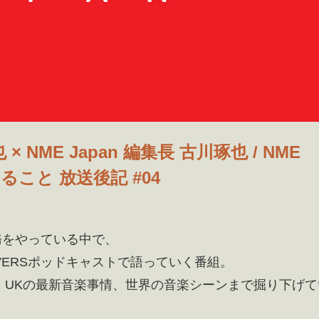
NME Japan 編集長 古川琢也 / NME
ること 放送後記 #04
業務をやっている中で、
OVERSポッドキャストで語っていく番組。
、UKの最新音楽事情、世界の音楽シーンまで掘り下げて