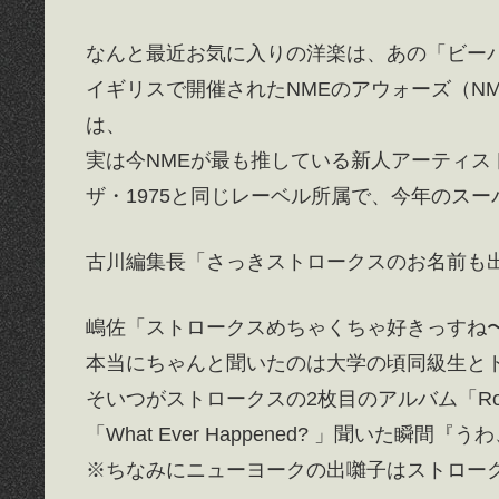
なんと最近お気に入りの洋楽は、あの「ビー
イギリスで開催されたNMEのアウォーズ（N
は、
実は今NMEが最も推している新人アーティス
ザ・1975と同じレーベル所属で、今年のス
古川編集長「さっきストロークスのお名前も
嶋佐「ストロークスめちゃくちゃ好きっすね
本当にちゃんと聞いたのは大学の頃同級生と
そいつがストロークスの2枚目のアルバム「Room
「What Ever Happened? 」聞いた瞬
※ちなみにニューヨークの出囃子はストロークスの「Ne