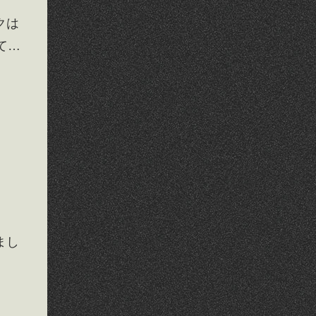
クは
て…
、
まし