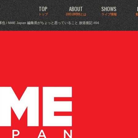
TOP
ABOUT
SHOWS
トップ
LIVE LOVERSとは
ライブ情報
琢也 / NME Japan 編集長がちょっと思っていること 放送後記 #04