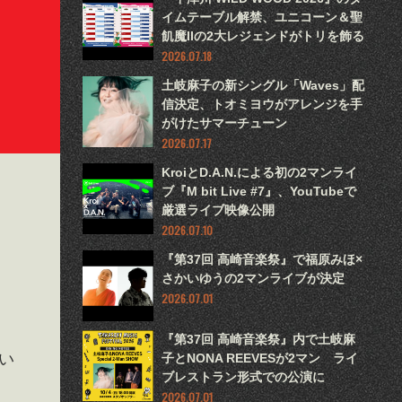
イムテーブル解禁、ユニコーン＆聖
飢魔IIの2大レジェンドがトリを飾る
2026.07.18
土岐麻子の新シングル「Waves」配
信決定、トオミヨウがアレンジを手
がけたサマーチューン
2026.07.17
KroiとD.A.N.による初の2マンライ
ブ『M bit Live #7』、YouTubeで
厳選ライブ映像公開
2026.07.10
『第37回 高崎音楽祭』で福原みほ×
さかいゆうの2マンライブが決定
2026.07.01
『第37回 高崎音楽祭』内で土岐麻
い
子とNONA REEVESが2マン ライ
ブレストラン形式での公演に
2026.07.01