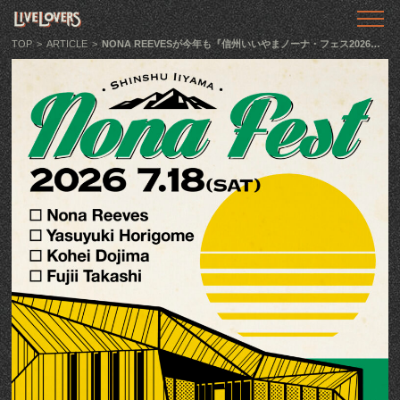
TOP
トップ
TOP
>
ARTICLE
>
NONA REEVESが今年も『信州いいやまノーナ・フェス2026』開催、お馴染みのメンバーに加えて藤井隆が出演決定
ABOUT
LIVE LOVERSとは
SHOWS
ライブ情報
LLTV
動画番組
PODCAST
音声番組
ARTICLE
記事