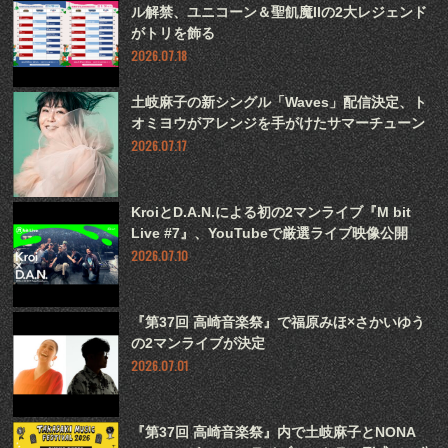
ル解禁、ユニコーン＆聖飢魔IIの2大レジェンド
がトリを飾る
2026.07.18
土岐麻子の新シングル「Waves」配信決定、ト
オミヨウがアレンジを手がけたサマーチューン
2026.07.17
KroiとD.A.N.による初の2マンライブ『M bit
Live #7』、YouTubeで厳選ライブ映像公開
2026.07.10
『第37回 高崎音楽祭』で福原みほ×さかいゆう
の2マンライブが決定
2026.07.01
『第37回 高崎音楽祭』内で土岐麻子とNONA