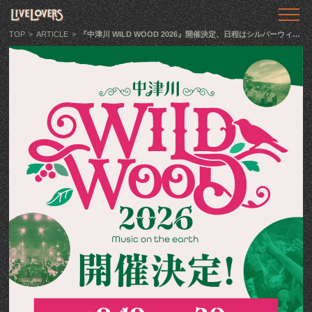
TOP
トップ
TOP
>
ARTICLE
>
『中津川 WILD WOOD 2026』開催決定、日程はシルバーウィークの冒頭2日間・9月19日〜20日
ABOUT
LIVE LOVERSとは
SHOWS
ライブ情報
LLTV
動画番組
PODCAST
音声番組
ARTICLE
記事