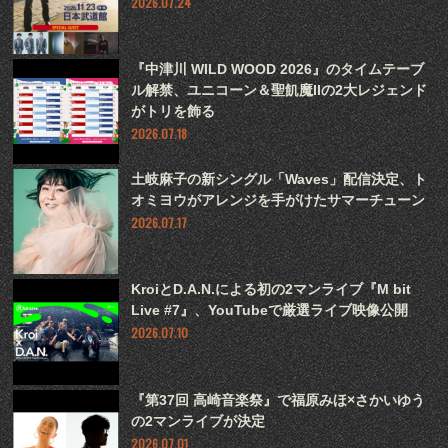
2026.07.24
『中津川 WILD WOOD 2026』のタイムテーブ
ル解禁、ユニコーン＆聖飢魔IIの2大レジェンド
がトリを飾る
2026.07.18
土岐麻子の新シングル「Waves」配信決定、ト
オミヨウがアレンジを手がけたサマーチューン
2026.07.17
KroiとD.A.N.による初の2マンライブ『M bit
Live #7』、YouTubeで厳選ライブ映像公開
2026.07.10
『第37回 高崎音楽祭』で福原みほ×さかいゆう
の2マンライブが決定
2026.07.01