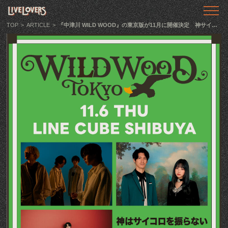
TOP
トップ
TOP
>
ARTICLE
>
『中津川 WILD WOOD』の東京版が11月に開催決定 神サイ、GLIM SPANKY、レトロリロンが登場
ABOUT
LIVE LOVERSとは
SHOWS
ライブ情報
LLTV
動画番組
PODCAST
音声番組
ARTICLE
記事