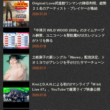
Original Love武道館ワンマンの陣容判明、総勢
２１名のアーティスト・プレイヤーが集結
2026.07.24
『中津川 WILD WOOD 2026』のタイムテーブ
ル解禁、ユニコーン＆聖飢魔IIの2大レジェンド
がトリを飾る
2026.07.18
土岐麻子の新シングル「Waves」配信決定、ト
オミヨウがアレンジを手がけたサマーチューン
2026.07.17
KroiとD.A.N.による初の2マンライブ『M bit
Live #7』、YouTubeで厳選ライブ映像公開
2026.07.10