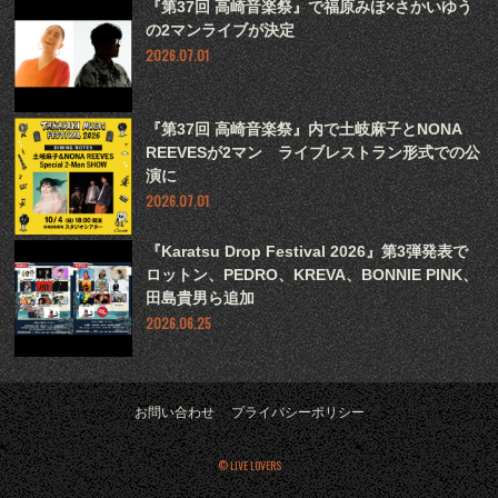
『第37回 高崎音楽祭』で福原みほ×さかいゆう
の2マンライブが決定
2026.07.01
『第37回 高崎音楽祭』内で土岐麻子とNONA
REEVESが2マン ライブレストラン形式での公
演に
2026.07.01
『Karatsu Drop Festival 2026』第3弾発表で
ロットン、PEDRO、KREVA、BONNIE PINK、
田島貴男ら追加
2026.06.25
お問い合わせ
プライバシーポリシー
© LIVE LOVERS