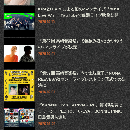
KroiとD.A.N.による初の2マンライブ『M bit
Live #7』、YouTubeで厳選ライブ映像公開
2026.07.10
『第37回 高崎音楽祭』で福原みほ×さかいゆう
の2マンライブが決定
2026.07.01
『第37回 高崎音楽祭』内で土岐麻子とNONA
REEVESが2マン ライブレストラン形式での公
演に
2026.07.01
『Karatsu Drop Festival 2026』第3弾発表で
ロットン、PEDRO、KREVA、BONNIE PINK、
田島貴男ら追加
2026.06.25