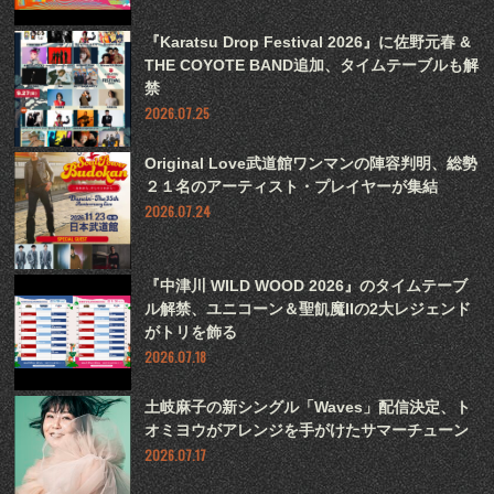
『Karatsu Drop Festival 2026』に佐野元春 &
THE COYOTE BAND追加、タイムテーブルも解
禁
2026.07.25
Original Love武道館ワンマンの陣容判明、総勢
２１名のアーティスト・プレイヤーが集結
2026.07.24
『中津川 WILD WOOD 2026』のタイムテーブ
ル解禁、ユニコーン＆聖飢魔IIの2大レジェンド
がトリを飾る
2026.07.18
土岐麻子の新シングル「Waves」配信決定、ト
オミヨウがアレンジを手がけたサマーチューン
2026.07.17