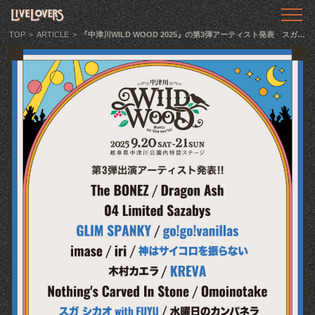
TOP
トップ
TOP
>
ARTICLE
>
『中津川WILD WOOD 2025』の第3弾アーティスト発表 スガ シカオ with FUYU、KREVA、バニラズ、GLIM SPANKY、神サイが追加に
ABOUT
LIVE LOVERSとは
SHOWS
ライブ情報
LLTV
動画番組
PODCAST
音声番組
ARTICLE
記事