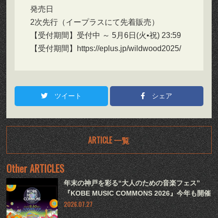
発売日
2次先行（イープラスにて先着販売）
【受付期間】受付中 ～ 5月6日(火•祝) 23:59
【受付期間】https://eplus.jp/wildwood2025/
ツイート
シェア
ARTICLE 一覧
Other ARTICLES
年末の神戸を彩る“大人のための音楽フェス”
『KOBE MUSIC COMMONS 2026』今年も開催
2026.07.27