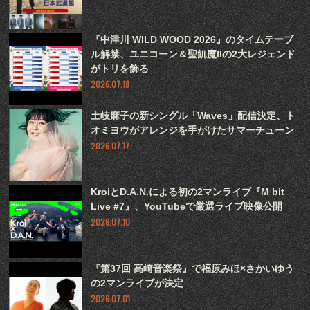
『中津川 WILD WOOD 2026』のタイムテーブ
ル解禁、ユニコーン＆聖飢魔IIの2大レジェンド
がトリを飾る
2026.07.18
土岐麻子の新シングル「Waves」配信決定、ト
オミヨウがアレンジを手がけたサマーチューン
2026.07.17
KroiとD.A.N.による初の2マンライブ『M bit
Live #7』、YouTubeで厳選ライブ映像公開
2026.07.10
『第37回 高崎音楽祭』で福原みほ×さかいゆう
の2マンライブが決定
2026.07.01