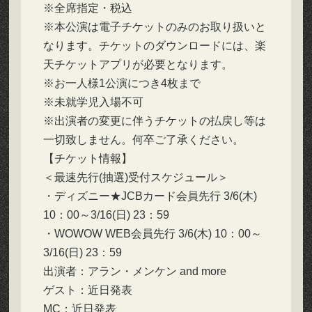
※全席指定・税込
※本公演は電子チケットのみのお取り扱いと
なります。チケットのダウンロードには、楽
天チケットアプリが必要となります。
※お一人様1公演につき4枚まで
※未就学児入場不可
※出演者の変更に伴うチケットの払戻し等は
一切致しません。何卒ご了承ください。
【チケット情報】
＜最速先行(抽選)受付スケジュール＞
・ディズニー★JCBカード会員先行 3/6(木)
10：00～3/16(日) 23：59
・WOWOW WEB会員先行 3/6(木) 10：00～
3/16(日) 23：59
出演者：アラン・メンケン and more
ゲスト：近日発表
MC：近日発表