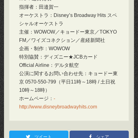
指揮者：田邉賀一
オーケストラ：Disney’s Broadway Hits スペ
シャルオーケストラ
主催：WOWOW／キョードー東京／TOKYO
FM／ワイズコネクション／産経新聞社
企画・制作：WOWOW
特別協賛：ディズニー★JCBカード
Official Airline：デルタ航空
公演に関するお問い合わせ先：キョードー東
京 0570-550-799（平日11時～18時 / 土日祝
10時～18時）
ホームページ：
http://www.disneybroadwayhits.com
ツイート
シェア