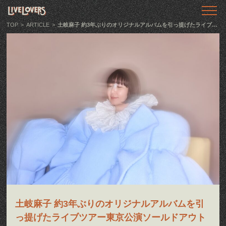
TOP
トップ
TOP
>
ARTICLE
>
土岐麻子 約3年ぶりのオリジナルアルバムを引っ提げたライブツアー東京公演ソールドアウトにつき追加公演が決定
ABOUT
LIVE LOVERSとは
SHOWS
ライブ情報
LLTV
動画番組
PODCAST
音声番組
ARTICLE
土岐麻子 約3年ぶりのオリジナルアルバムを引
記事
っ提げたライブツアー東京公演ソールドアウト