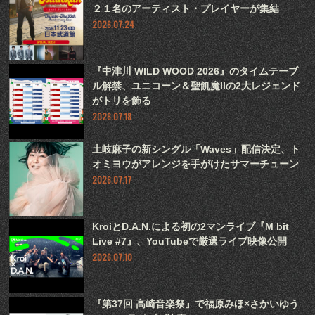
２１名のアーティスト・プレイヤーが集結
2026.07.24
『中津川 WILD WOOD 2026』のタイムテーブ
ル解禁、ユニコーン＆聖飢魔IIの2大レジェンド
がトリを飾る
2026.07.18
土岐麻子の新シングル「Waves」配信決定、ト
オミヨウがアレンジを手がけたサマーチューン
2026.07.17
KroiとD.A.N.による初の2マンライブ『M bit
Live #7』、YouTubeで厳選ライブ映像公開
2026.07.10
『第37回 高崎音楽祭』で福原みほ×さかいゆう