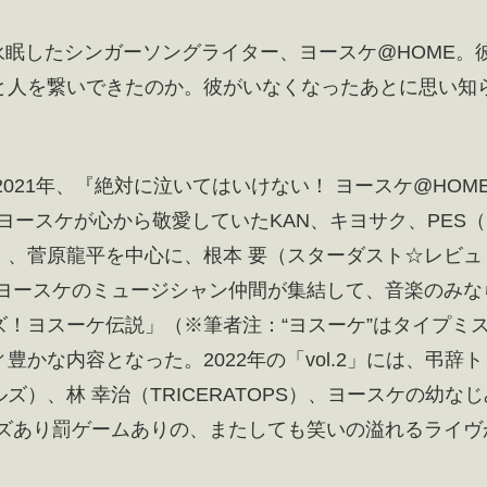
で永眠したシンガーソングライター、ヨースケ@HOME。
と人を繋いできたのか。彼がいなくなったあとに思い知
021年、『絶対に泣いてはいけない！ ヨースケ@HOME
。ヨースケが心から敬愛していたKAN、キヨサク、PES
）、菅原龍平を中心に、根本 要（スターダスト☆レビュ
、ヨースケのミュージシャン仲間が集結して、音楽のみな
！ヨスーケ伝説」（※筆者注：“ヨスーケ”はタイプミ
かな内容となった。2022年の「vol.2」には、弔辞ト
）、林 幸治（TRICERATOPS）、ヨースケの幼なじ
nが参加。クイズあり罰ゲームありの、またしても笑いの溢れるライヴ