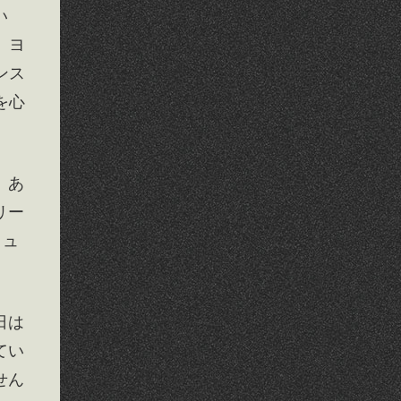
い
。ヨ
ンス
を心
。あ
リー
ミュ
日は
てい
せん