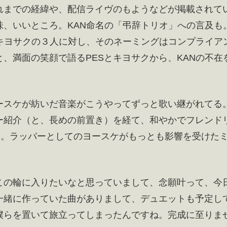
れまでの経緯や、配信ライヴのもようなどが掲載されて
、いいところ。KAN命名の「弔辞トリオ」への言及も
、キヨサクの３人に対し、そのネーミングはコンプライア
、満面の笑顔で語るPESとキヨサクから、KANの不在
ースケが紡いだ音楽がこうやってずっと歌い継がれてる
ー紹介（と、長めの前置き）を経て、和やかでフレンド
込む。ラッパーとしてのヨースケがもっとも影響を受けた
この輪に入りたいなと思っていまして、念願叶って、今
一緒に作っていた曲がありまして、デュエットも予定し
僕らを置いて旅立ってしまったんですね。完成に至りま