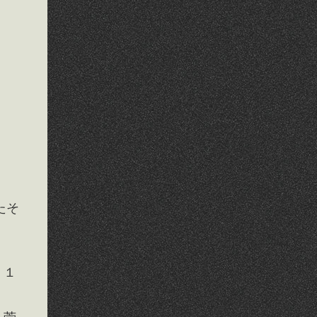
たそ
、１