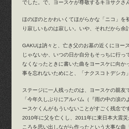
でした。で、ヨースケが尊敬するキヨサクさ
ほのぼのとかわいくてほがらかな「ニコ」を
り寂しいものは寂しい。いや、それだから余
GAKUは訥々と、亡き父のお墓の近くにヨー
じゃないか、いつの日か自分もそっちに行っ
なくなったときに書いた曲をヨースケに向か
事を忘れないためにと、「ナクスコトデシカ
ステージに一人残ったのは、ヨースケの親友
「今年久しぶりにアルバム（『雨の中の涙の
ースケくんがもういないことがすごく残念で
2010年に父を亡くし、2011年に東日本大
ころを思い出しながら作ったという大事な曲