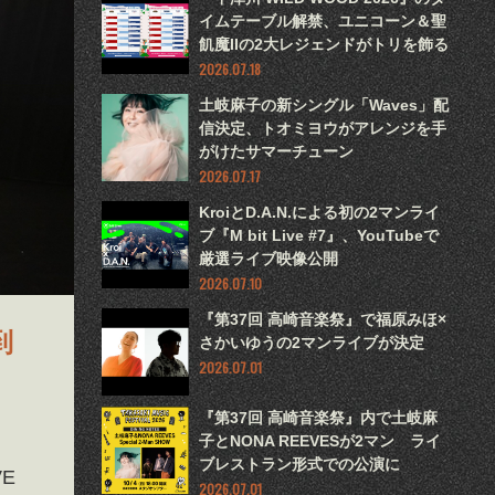
イムテーブル解禁、ユニコーン＆聖
飢魔IIの2大レジェンドがトリを飾る
2026.07.18
土岐麻子の新シングル「Waves」配
信決定、トオミヨウがアレンジを手
がけたサマーチューン
2026.07.17
KroiとD.A.N.による初の2マンライ
ブ『M bit Live #7』、YouTubeで
厳選ライブ映像公開
2026.07.10
『第37回 高崎音楽祭』で福原みほ×
到
さかいゆうの2マンライブが決定
2026.07.01
『第37回 高崎音楽祭』内で土岐麻
子とNONA REEVESが2マン ライ
ブレストラン形式での公演に
VE
2026.07.01