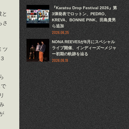
『Karatsu Drop Festival 2026』第
彼と
3弾発表でロットン、PEDRO、
KREVA、BONNIE PINK、田島貴男
らさ
ら追加
2026.06.25
NONA REEVESが8月にスペシャル
ライブ開催、インディーズ〜メジャ
 ツ
ー初期の軌跡を辿る
（３
2026.06.19
ら
スで
リ
み
が