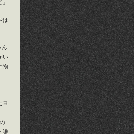
て」
やは
るん
がい
や物
たヨ
その
と誰