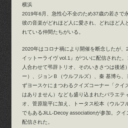
横浜
2019年6月、急性心不全のため37歳の若さ
彼の音楽がどれほど人に愛され、どれほど人
れている仲間たちがいる。
2020年はコロナ禍により開催を断念したが、2
イットーライヴ vol.1』がついに配信された
人合わせて弔辞トリオ、そのいきさつは後述
ー）、ジョンＢ（ウルフルズ）、秦 基博ら
ずヨースケにまつわるクイズコーナー「クイズ
はありません）なども盛り込まれたバラエティ豊
オ、菅原龍平に加え、トータス松本（ウルフルズ
でもあるJiLL-Decoy associatio
配信された。