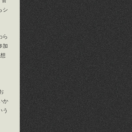
、菅
らシ
わら
参加
い想
お
いか
いう