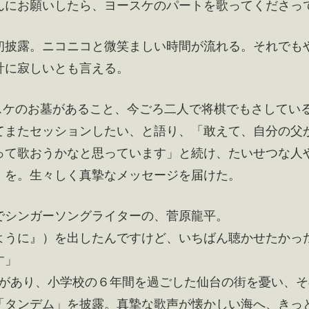
んにお願いしたら、ヨースケのパートを歌ってくださっ
初披露。ニコニコと微笑ましい時間が流れる。それでも
計に寂しいとも言える。
スケのお墓があること、今ごろ二人で将棋でもさしてい
てまたセッションしたい、と語り、「敢えて、自分の父
って歌おうかなと思っています」と続け、たいせつな人
」を。生々しく真摯なメッセージを届けた。
でシンガーソングライターの、菅原龍平。
ように』）を出したんですけど、いちばん聴かせたかっ
す」
震災があり、小学校の６年間を過ごした仙台の街を憂い、
「タンデム」を披露。真摯な歌声が懐かしい海へ、きっ