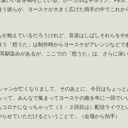
早速いい音を鳴らしている。ボーカルはキヨサク、PES
違う彼らが、ヨースケが大きく広げた両手の中でこれか
。
もが抱えているだろうけれど、音楽はしばしそれらをや
歌う「想うた」は制作時からヨースケがアレンジなどで
り耳馴染みがあるが、ここでの「想うた」は、さらに深
ージシャンが亡くなりまして、そのあとに、今日はちょっと
らって、みんなで集まってヨースケの曲を年に一回でい
もコロナになっちゃって（１・２回目は）配信ライヴと
やらせていただけるということで」（会場から拍手）