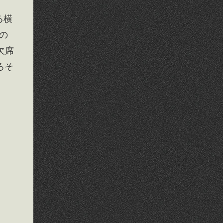
る横
フの
欠席
ろそ