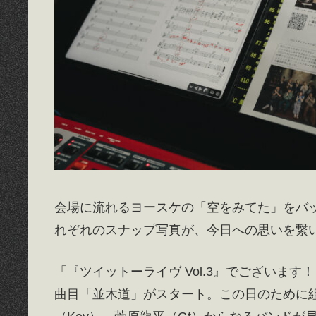
会場に流れるヨースケの「空をみてた」をバ
れぞれのスナップ写真が、今日への思いを繋
「『ツイットーライヴ Vol.3』でございま
曲目「並木道」がスタート。この日のために組