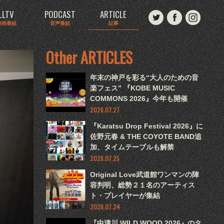
LLTV
PODCAST
ARTICLE
動画番組
音声番組
記事
Other ARTICLES
年末の神戸を彩る“大人のための音
楽フェス” 『KOBE MUSIC
COMMONS 2026』今年も開催
2026.07.27
『Karatsu Drop Festival 2026』に
佐野元春 & THE COYOTE BAND追
加、タイムテーブルも解禁
2026.07.25
Original Love武道館ワンマンの陣
容判明、総勢２１名のアーティス
ト・プレイヤーが集結
2026.07.24
『中津川 WILD WOOD 2026』のタ