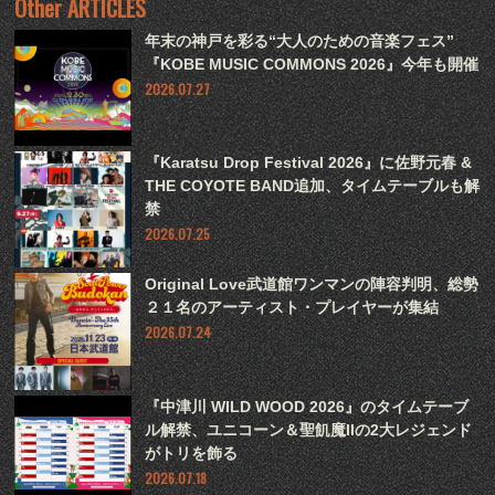
Other ARTICLES
年末の神戸を彩る“大人のための音楽フェス”
『KOBE MUSIC COMMONS 2026』今年も開催
2026.07.27
『Karatsu Drop Festival 2026』に佐野元春 &
THE COYOTE BAND追加、タイムテーブルも解
禁
2026.07.25
Original Love武道館ワンマンの陣容判明、総勢
２１名のアーティスト・プレイヤーが集結
2026.07.24
『中津川 WILD WOOD 2026』のタイムテーブ
ル解禁、ユニコーン＆聖飢魔IIの2大レジェンド
がトリを飾る
2026.07.18