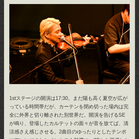
1stステージの開演は17:30。まだ陽も高く夏空が広が
っている時間帯だが、カーテンを閉め切った場内は完
全に外界と切り離された別世界だ。開演を告げるSE
が鳴り、登場したカルテットの面々が音を放てば、清
涼感さえ感じさせる。2曲目のゆったりとしたテンポ