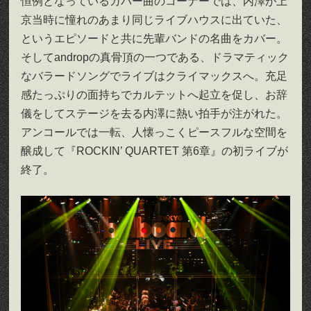
恒例となっているカバー曲のコーナーでは、内澤が上
京当時に憧れのあまり同じライブハウスに出ていた、
というエピソードと共に先輩バンドの名曲をカバー。
そしてandropの真骨頂の一つである、ドラマティック
なバラードソングでライブはクライマックスへ。充足
感たっぷりの面持ちでカルテットへ起立を促し、お辞
儀をしてステージを去る内澤に熱い拍手が注がれた。
アンコールでは一転、人懐っこくピースフルな空間を
醸成して『ROCKIN’ QUARTET 第6章』の初ライブが
終了。