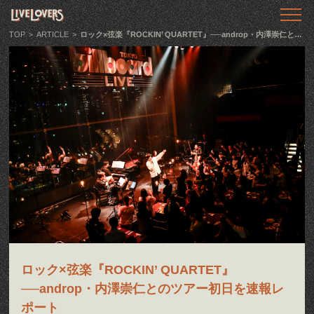
TOP
トップ
TOP
>
ARTICLE
>
ロック×弦楽『ROCKIN’ QUARTET』──androp・内澤崇仁とのツアー初日を速報レポート
ABOUT
LIVE LOVERSとは
SHOWS
ライブ情報
LLTV
動画番組
PODCAST
音声番組
ロック×弦楽『ROCKIN’ QUARTET』
ARTICLE
記事
──androp・内澤崇仁とのツアー初日を速報レ
ポート