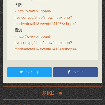
大阪
http://www.billboard-
live.com/pg/shop/show/index.php?
mode=detail1&event=14193&shop=2
横浜
http://www.billboard-
live.com/pg/shop/show/index.php?
mode=detail1&event=14194&shop=4
ツイート
シェア
ARTICLE 一覧