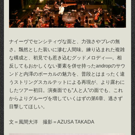
ナイーヴでセンシティヴな面と、力強さやブレの無
さ。飄然とした装いに滲む人間味。練り込まれた複雑
な構成と、初見でも惹き込むグッドメロディ──。相
反してもおかしくない要素を併せ持ったandropのサウ
ンドと内澤のボーカルの魅力を、普段とはまったく違
うストリングスカルテットによる再現が、より露わに
したツアー初日。演奏面でも”人と人”の面でも、これ
からよりグルーヴを増していくはずの第6章、逃さず
目撃してほしい。
文＝風間大洋 撮影＝AZUSA TAKADA