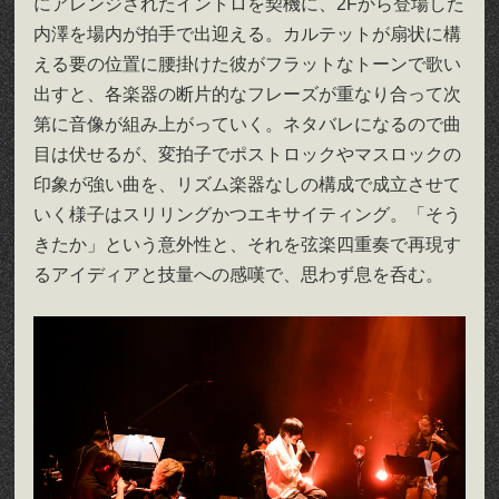
にアレンジされたイントロを契機に、2Fから登場した
内澤を場内が拍手で出迎える。カルテットが扇状に構
える要の位置に腰掛けた彼がフラットなトーンで歌い
出すと、各楽器の断片的なフレーズが重なり合って次
第に音像が組み上がっていく。ネタバレになるので曲
目は伏せるが、変拍子でポストロックやマスロックの
印象が強い曲を、リズム楽器なしの構成で成立させて
いく様子はスリリングかつエキサイティング。「そう
きたか」という意外性と、それを弦楽四重奏で再現す
るアイディアと技量への感嘆で、思わず息を呑む。