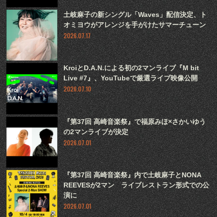
土岐麻子の新シングル「Waves」配信決定、ト
オミヨウがアレンジを手がけたサマーチューン
2026.07.17
KroiとD.A.N.による初の2マンライブ『M bit
Live #7』、YouTubeで厳選ライブ映像公開
2026.07.10
『第37回 高崎音楽祭』で福原みほ×さかいゆう
の2マンライブが決定
2026.07.01
『第37回 高崎音楽祭』内で土岐麻子とNONA
REEVESが2マン ライブレストラン形式での公
演に
2026.07.01