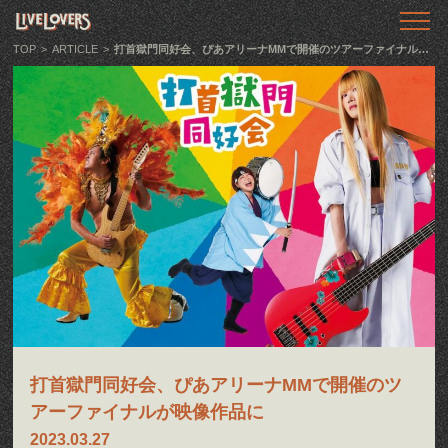
TOP
トップ
TOP
>
ARTICLE
>
打首獄門同好会、ぴあアリーナMMで開催のツアーファイナルが映像作品に
ABOUT
LIVE LOVERSとは
SHOWS
ライブ情報
LLTV
動画番組
PODCAST
音声番組
打首獄門同好会、ぴあアリーナMMで開催のツ
ARTICLE
記事
アーファイナルが映像作品に
2023.03.27