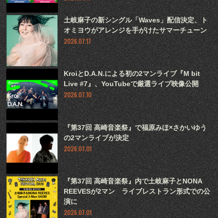
土岐麻子の新シングル「Waves」配信決定、ト
オミヨウがアレンジを手がけたサマーチューン
2026.07.17
KroiとD.A.N.による初の2マンライブ『M bit
Live #7』、YouTubeで厳選ライブ映像公開
2026.07.10
『第37回 高崎音楽祭』で福原みほ×さかいゆう
の2マンライブが決定
2026.07.01
『第37回 高崎音楽祭』内で土岐麻子とNONA
REEVESが2マン ライブレストラン形式での公
演に
2026.07.01