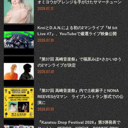
オミヨウがアレンジを手がけたサマーチューン
2026.07.17
KroiとD.A.N.による初の2マンライブ『M bit
Live #7』、YouTubeで厳選ライブ映像公開
2026.07.10
『第37回 高崎音楽祭』で福原みほ×さかいゆう
の2マンライブが決定
2026.07.01
『第37回 高崎音楽祭』内で土岐麻子とNONA
REEVESが2マン ライブレストラン形式での公
演に
2026.07.01
『Karatsu Drop Festival 2026』第3弾発表で