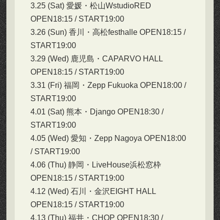
3.25 (Sat) 愛媛・松山WstudioRED
OPEN18:15 / START19:00
3.26 (Sun) 香川・高松festhalle OPEN18:15 /
START19:00
3.29 (Wed) 鹿児島・CAPARVO HALL
OPEN18:15 / START19:00
3.31 (Fri) 福岡・Zepp Fukuoka OPEN18:00 /
START19:00
4.01 (Sat) 熊本・Django OPEN18:30 /
START19:00
4.05 (Wed) 愛知・Zepp Nagoya OPEN18:00
/ START19:00
4.06 (Thu) 静岡・LiveHouse浜松窓枠
OPEN18:15 / START19:00
4.12 (Wed) 石川・金沢EIGHT HALL
OPEN18:15 / START19:00
4.13 (Thu) 福井・CHOP OPEN18:30 /