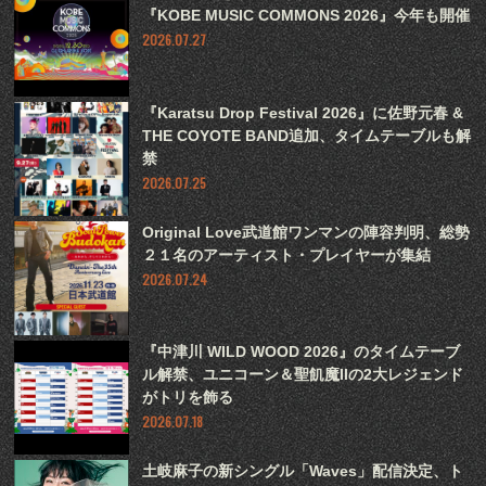
『KOBE MUSIC COMMONS 2026』今年も開催
2026.07.27
『Karatsu Drop Festival 2026』に佐野元春 &
THE COYOTE BAND追加、タイムテーブルも解
禁
2026.07.25
Original Love武道館ワンマンの陣容判明、総勢
２１名のアーティスト・プレイヤーが集結
2026.07.24
『中津川 WILD WOOD 2026』のタイムテーブ
ル解禁、ユニコーン＆聖飢魔IIの2大レジェンド
がトリを飾る
2026.07.18
土岐麻子の新シングル「Waves」配信決定、ト