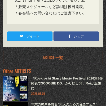
8.17 (Thu) 千葉・ZOZOマリンスタジアム
＊販売スケジュールなど詳細は後日発表。
＊各会場への問い合わせはご遠慮下さい。
ツイート
シェア
ARTICLE 一覧
Other ARTICLES
『Rockroshi Starry Music Festival 2026第3弾
発表でSCOOBIE DO、かりゆし58、Reiが追加
に
2026.08.08
年末の神戸を彩る“大人のための音楽フェス”