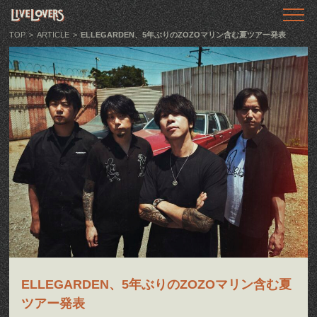
TOP
トップ
TOP
>
ARTICLE
>
ELLEGARDEN、5年ぶりのZOZOマリン含む夏ツアー発表
ABOUT
LIVE LOVERSとは
SHOWS
ライブ情報
LLTV
動画番組
PODCAST
音声番組
ARTICLE
ELLEGARDEN、5年ぶりのZOZOマリン含む夏
記事
ツアー発表