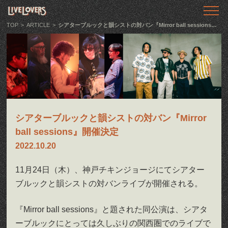
TOP
トップ
TOP
>
ARTICLE
>
シアターブルックと韻シストの対バン『Mirror ball sessions』開催決定
ABOUT
LIVE LOVERSとは
SHOWS
ライブ情報
シアターブルックと韻シストの対バン『Mirror
LLTV
ball sessions』開催決定
動画番組
2022.10.20
PODCAST
11月24日（木）、神戸チキンジョージにてシアター
音声番組
ブルックと韻シストの対バンライブが開催される。
ARTICLE
記事
『Mirror ball sessions』と題された同公演は、シアタ
ーブルックにとっては久しぶりの関西圏でのライブで