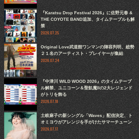
『Karatsu Drop Festival 2026』に佐野元春 &
THE COYOTE BAND追加、タイムテーブルも解
禁
2026.07.25
Original Love武道館ワンマンの陣容判明、総勢
２１名のアーティスト・プレイヤーが集結
2026.07.24
『中津川 WILD WOOD 2026』のタイムテーブ
ル解禁、ユニコーン＆聖飢魔IIの2大レジェンド
がトリを飾る
2026.07.18
土岐麻子の新シングル「Waves」配信決定、ト
オミヨウがアレンジを手がけたサマーチューン
2026.07.17