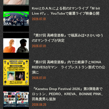
KroiとD.A.N.による初の2マンライブ『M bit
Live #7』、YouTubeで厳選ライブ映像公開
2026.07.10
『第37回 高崎音楽祭』で福原みほ×さかいゆう
の2マンライブが決定
2026.07.01
『第37回 高崎音楽祭』内で土岐麻子とNONA
REEVESが2マン ライブレストラン形式での公
演に
2026.07.01
『Karatsu Drop Festival 2026』第3弾発表で
ロットン、PEDRO、KREVA、BONNIE PINK、
田島貴男ら追加
2026.06.25