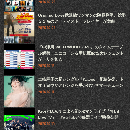
2026.07.25
Original Love武道館ワンマンの陣容判明、総勢
２１名のアーティスト・プレイヤーが集結
2026.07.24
『中津川 WILD WOOD 2026』のタイムテーブ
ル解禁、ユニコーン＆聖飢魔IIの2大レジェンド
がトリを飾る
2026.07.18
土岐麻子の新シングル「Waves」配信決定、ト
オミヨウがアレンジを手がけたサマーチューン
2026.07.17
KroiとD.A.N.による初の2マンライブ『M bit
Live #7』、YouTubeで厳選ライブ映像公開
2026.07.10