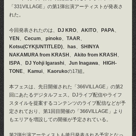
「331VILLAGE」の第1弾出演アーティストが発表さ
れた。
今回発表されたのは、
DJ KRO
、
AKITO
、
PAPA
、
YEN
、
Cecum
、
pinoko
、
TAAR
、
Kotsu(CYK|UNTITLED)
、
has
、
SHINYA
NAKAMURA from KRASH
、
Akito from KRASH
、
ISPA
、
DJ Yohji Igarashi
、
Jun Inagawa
、
HIGH-
TONE
、
Kamui
、
Kaoruko
の17組。
本フェスは、先日開催された「366VILLAGE」の第2
回にあたるデジタルフェス。DJライブ配信やライフ
スタイルを提案するコンテンツのライブ配信などが予
定されており、第1回目開催の「366VILLAGE」より
もエリアを増設しての開催が予定されている。
第2弾出演アーティストも後日発表される予定となっ