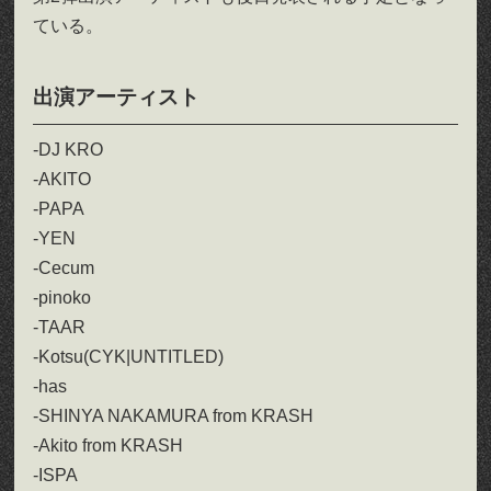
ている。
出演アーティスト
-DJ KRO
-AKITO
-PAPA
-YEN
-Cecum
-pinoko
-TAAR
-Kotsu(CYK|UNTITLED)
-has
-SHINYA NAKAMURA from KRASH
-Akito from KRASH
-ISPA