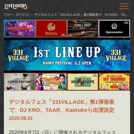
TOP
トップ
TOP
>
ARTICLE
>
デジタルフェス「331VILLAGE」第1弾発表で、DJ KRO、TAAR、Kaorukoら出演決定
ABOUT
LIVE LOVERSとは
SHOWS
ライブ情報
LLTV
動画番組
PODCAST
音声番組
デジタルフェス「331VILLAGE」第1弾発表
で、DJ KRO、TAAR、Kaorukoら出演決定
ARTICLE
2020.06.01
記事
2020年6月7日（日）に開催されるデジタルフェス