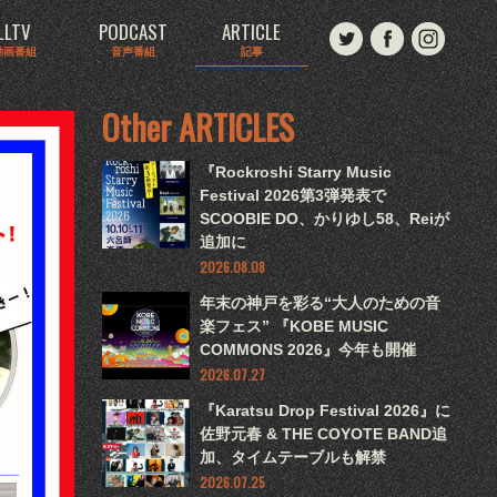
LLTV
PODCAST
ARTICLE
動画番組
音声番組
記事
Other ARTICLES
『Rockroshi Starry Music
Festival 2026第3弾発表で
SCOOBIE DO、かりゆし58、Reiが
追加に
2026.08.08
年末の神戸を彩る“大人のための音
楽フェス” 『KOBE MUSIC
COMMONS 2026』今年も開催
2026.07.27
『Karatsu Drop Festival 2026』に
佐野元春 & THE COYOTE BAND追
加、タイムテーブルも解禁
2026.07.25