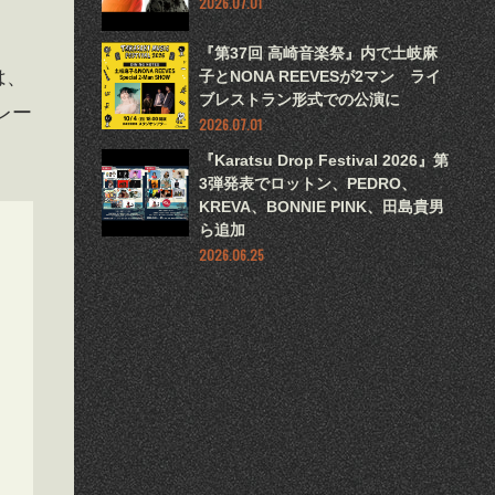
2026.07.01
『第37回 高崎音楽祭』内で土岐麻
は、
子とNONA REEVESが2マン ライ
ブレストラン形式での公演に
レー
2026.07.01
『Karatsu Drop Festival 2026』第
3弾発表でロットン、PEDRO、
KREVA、BONNIE PINK、田島貴男
ら追加
2026.06.25