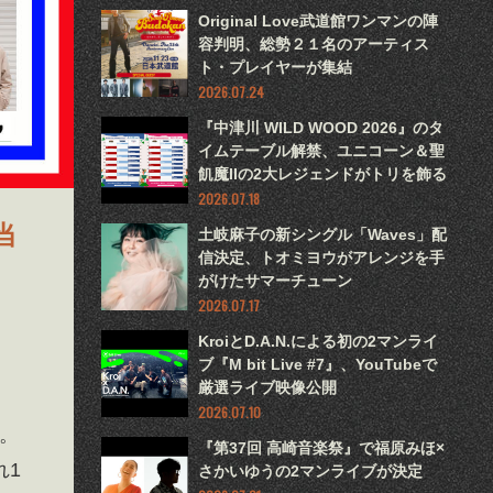
Original Love武道館ワンマンの陣
容判明、総勢２１名のアーティス
ト・プレイヤーが集結
2026.07.24
『中津川 WILD WOOD 2026』のタ
イムテーブル解禁、ユニコーン＆聖
飢魔IIの2大レジェンドがトリを飾る
2026.07.18
当
土岐麻子の新シングル「Waves」配
信決定、トオミヨウがアレンジを手
がけたサマーチューン
2026.07.17
KroiとD.A.N.による初の2マンライ
ブ『M bit Live #7』、YouTubeで
厳選ライブ映像公開
2026.07.10
る。
『第37回 高崎音楽祭』で福原みほ×
れ1
さかいゆうの2マンライブが決定