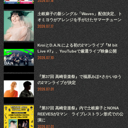
2026.07.18
土岐麻子の新シングル「Waves」配信決定、ト
オミヨウがアレンジを手がけたサマーチューン
2026.07.17
KroiとD.A.N.による初の2マンライブ『M bit
Live #7』、YouTubeで厳選ライブ映像公開
2026.07.10
『第37回 高崎音楽祭』で福原みほ×さかいゆう
の2マンライブが決定
2026.07.01
『第37回 高崎音楽祭』内で土岐麻子とNONA
REEVESが2マン ライブレストラン形式での公
演に
2026.07.01