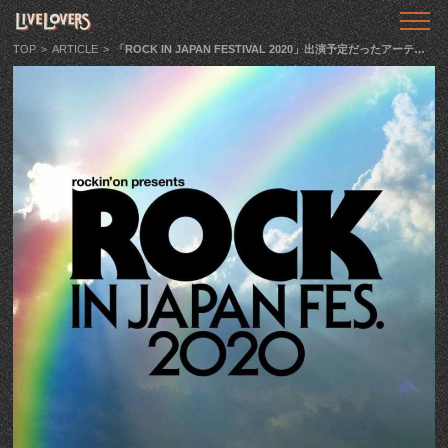
TOP
トップ
TOP
>
ARTICLE
>
「ROCK IN JAPAN FESTIVAL 2020」出演予定だったアーティストを公開
ABOUT
LIVE LOVERSとは
SHOWS
ライブ情報
LLTV
動画番組
PODCAST
音声番組
ARTICLE
記事