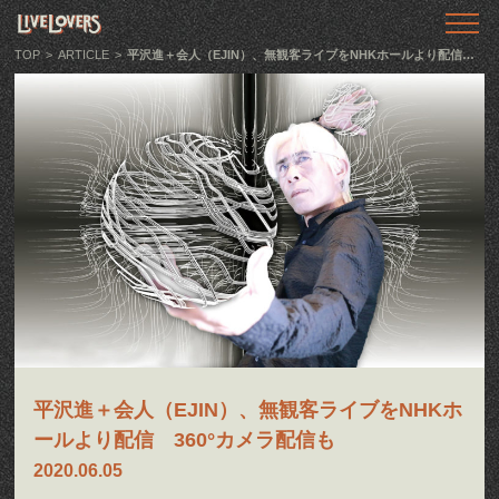
TOP
トップ
TOP
>
ARTICLE
>
平沢進＋会人（EJIN）、無観客ライブをNHKホールより配信 360°カメラ配信も
ABOUT
LIVE LOVERSとは
SHOWS
ライブ情報
LLTV
動画番組
PODCAST
音声番組
平沢進＋会人（EJIN）、無観客ライブをNHKホ
ARTICLE
ールより配信 360°カメラ配信も
記事
2020.06.05