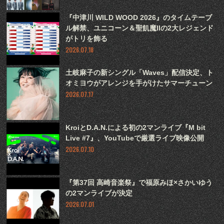
『中津川 WILD WOOD 2026』のタイムテーブ
ル解禁、ユニコーン＆聖飢魔IIの2大レジェンド
がトリを飾る
2026.07.18
土岐麻子の新シングル「Waves」配信決定、ト
オミヨウがアレンジを手がけたサマーチューン
2026.07.17
KroiとD.A.N.による初の2マンライブ『M bit
Live #7』、YouTubeで厳選ライブ映像公開
2026.07.10
『第37回 高崎音楽祭』で福原みほ×さかいゆう
の2マンライブが決定
2026.07.01