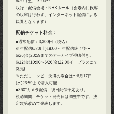
6/20（土）19:00〜
収録・配信会場：NHKホール（会場内に観客
の収容は行わず、インターネット配信による
観覧となります）
配信チケット料金：
■通常配信：3,300円（税込）
※生配信6/20(土)19:00～ 生配信終了後〜
6/26(金)23:59までのアーカイブ視聴付き。
6/12(金)10:00〜6/26(金)22:00イープラスにて
発売!
※ただしコンビニ決済の場合は〜6月17日
(水)23:59まで購入可能
■360°カメラ配信：後日配信予定あり。
視聴期間、チケット発売日は調整中です。決
定次第改めて発表します。