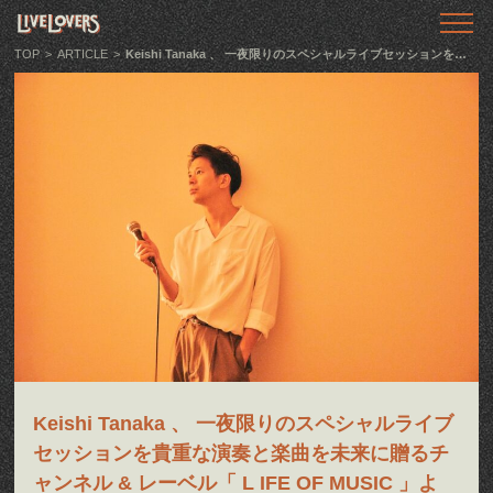
TOP
トップ
TOP
>
ARTICLE
>
Keishi Tanaka 、 一夜限りのスペシャルライブセッションを貴重な演奏と楽曲を未来に贈るチャンネル & レーベル「 L IFE OF MUSIC 」より、本日デジタルリリース！
ABOUT
LIVE LOVERSとは
SHOWS
ライブ情報
LLTV
動画番組
PODCAST
音声番組
Keishi Tanaka 、 一夜限りのスペシャルライブ
ARTICLE
記事
セッションを貴重な演奏と楽曲を未来に贈るチ
ャンネル & レーベル「 L IFE OF MUSIC 」よ