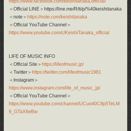
https://www.facebook.com/keishitanaka.official/
＜Official LINE＞https://line.me/R/ti/p/%40keishitanaka
＜note＞
https://note.com/keishitanaka
＜Official YouTube Channel＞
https://www.youtube.com/c/KeishiTanaka_official
LIFE OF MUSIC INFO
＜Official Site＞
https://lifeofmusic.jp/
＜Twitter＞
https://twitter.com/lifeofmusic1981
＜Instagram＞
https://www.instagram.com/life_of_music_jp/
＜Official YouTube Channel＞
https://www.youtube.com/channel/UCuo40C8p5TeLM
9_GTaX6eBw