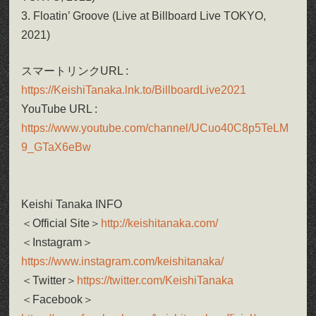
3. Floatin’ Groove (Live at Billboard Live TOKYO,
2021)
スマートリンクURL :
https://KeishiTanaka.lnk.to/BillboardLive2021
YouTube URL :
https://www.youtube.com/channel/UCuo40C8p5TeLM
9_GTaX6eBw
Keishi Tanaka INFO
＜Official Site＞
http://keishitanaka.com/
＜Instagram＞
https://www.instagram.com/keishitanaka/
＜Twitter＞
https://twitter.com/KeishiTanaka
＜Facebook＞