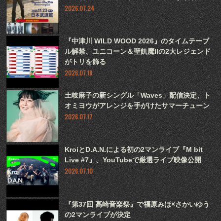
2026.07.24
『中津川 WILD WOOD 2026』のタイムテーブ
ル解禁、ユニコーン＆聖飢魔IIの2大レジェンド
がトリを飾る
2026.07.18
土岐麻子の新シングル「Waves」配信決定、ト
オミヨウがアレンジを手がけたサマーチューン
2026.07.17
KroiとD.A.N.による初の2マンライブ『M bit
Live #7』、YouTubeで厳選ライブ映像公開
2026.07.10
『第37回 高崎音楽祭』で福原みほ×さかいゆう
の2マンライブが決定