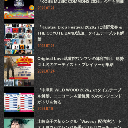
『KOBE MUSIC COMMONS 2026』今年も開催
2026.07.27
『Karatsu Drop Festival 2026』に佐野元春 &
THE COYOTE BAND追加、タイムテーブルも解
禁
2026.07.25
Original Love武道館ワンマンの陣容判明、総勢
２１名のアーティスト・プレイヤーが集結
2026.07.24
『中津川 WILD WOOD 2026』のタイムテーブ
ル解禁、ユニコーン＆聖飢魔IIの2大レジェンド
がトリを飾る
2026.07.18
土岐麻子の新シングル「Waves」配信決定、ト
オミヨウがアレンジを手がけたサマーチューン