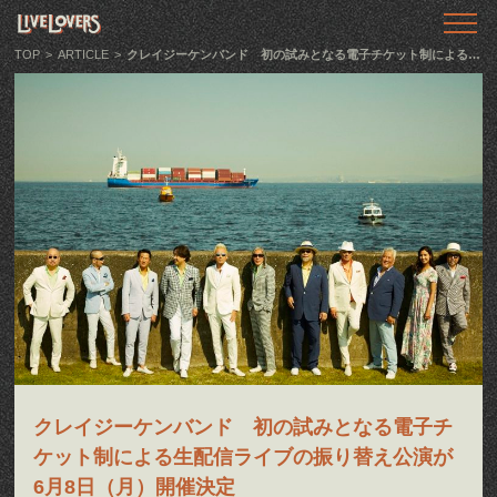
TOP
トップ
TOP
>
ARTICLE
>
クレイジーケンバンド 初の試みとなる電子チケット制による生配信ライブの振り替え公演が6月8日（月）開催決定
ABOUT
LIVE LOVERSとは
SHOWS
ライブ情報
LLTV
動画番組
PODCAST
音声番組
クレイジーケンバンド 初の試みとなる電子チ
ARTICLE
記事
ケット制による生配信ライブの振り替え公演が
6月8日（月）開催決定