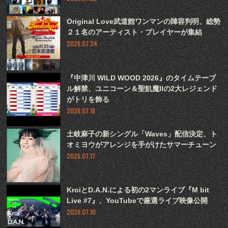
Original Love武道館ワンマンの陣容判明、総勢
２１名のアーティスト・プレイヤーが集結
2026.07.24
『中津川 WILD WOOD 2026』のタイムテーブ
ル解禁、ユニコーン＆聖飢魔IIの2大レジェンド
がトリを飾る
2026.07.18
土岐麻子の新シングル「Waves」配信決定、ト
オミヨウがアレンジを手がけたサマーチューン
2026.07.17
KroiとD.A.N.による初の2マンライブ『M bit
Live #7』、YouTubeで厳選ライブ映像公開
2026.07.10