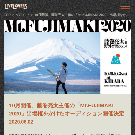
TOP
トップ
TOP
>
ARTICLE
>
10月開催、藤巻亮太主催の「Mt.FUJIMAKI 2020」出場権をかけたオーディション開催決定
ABOUT
LIVE LOVERSとは
SHOWS
ライブ情報
LLTV
動画番組
PODCAST
音声番組
10月開催、藤巻亮太主催の「Mt.FUJIMAKI
2020」出場権をかけたオーディション開催決定
ARTICLE
2020.06.02
記事