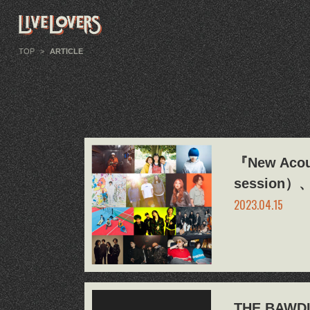
TOP
>
ARTICLE
『New Aco
session
2023.04.15
THE BA