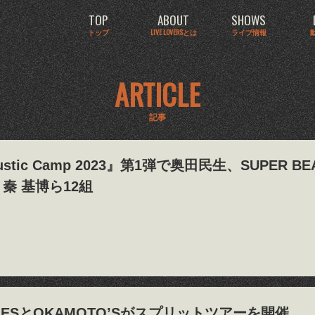
TOP
ABOUT
SHOWS
トップ
LIVE LOVERSとは
ライブ情報
ARTICLE
記事
ustic Camp 2023』第1弾で奥田民生、SUPER BE
）、秦 基博ら12組
WDIESとOKAMOTO’Sがスプリットツアーを開催