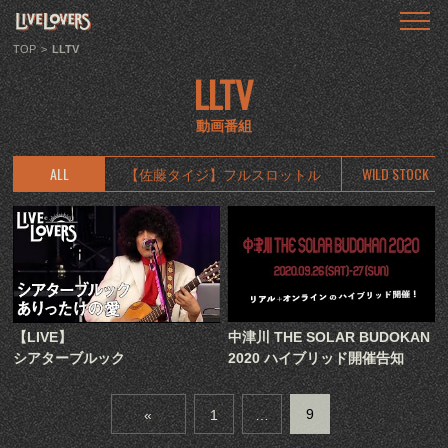
TOP
トップ
TOP
>
LLTV
LLTV
ABOUT
LIVE LOVERSとは
動画番組
SHOWS
ALL
【佐藤タイジ】フルスロットル
WILD STOCK
ライブ情報
LLTV
動画番組
PODCAST
音声番組
【LIVE】
中津川 THE SOLAR BUDOKAN
シアターブルック
2020 ハイブリッド開催告知
ARTICLE
記事
9
«
1
…