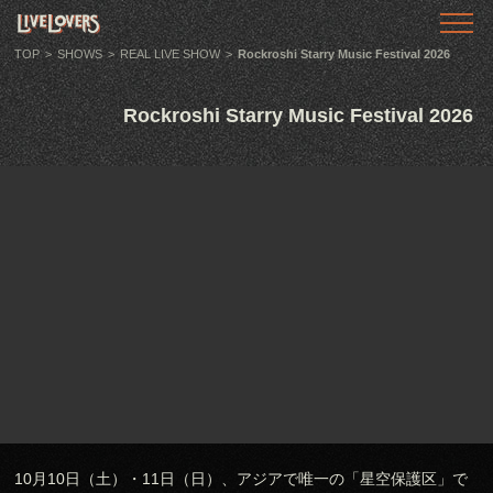
TOP
トップ
TOP
>
SHOWS
>
REAL LIVE SHOW
>
Rockroshi Starry Music Festival 2026
ABOUT
Rockroshi Starry Music Festival 2026
LIVE LOVERSとは
SHOWS
ライブ情報
LLTV
動画番組
PODCAST
音声番組
ARTICLE
記事
10月10日（土）・11日（日）、アジアで唯一の「星空保護区」で