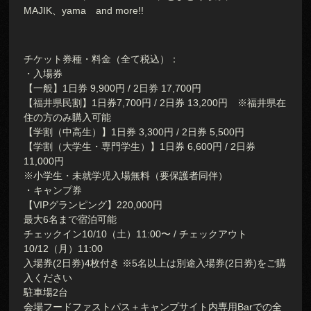
MAJIK、yama and more!!
チケット券種・料金（全て税込）：
・入場券
【⼀般】1日券 9,900円 / 2⽇券 17,700円
【福井県民割】1日券7,700円 / 2日券 13,200円 ※福井県在
住の方のみ購入可能
【学割（中⾼⽣）】1⽇券 3,300円 / 2⽇券 5,500円
【学割（⼤学⽣・専門学生）】1⽇券 6,600円 / 2⽇券
11,000円
※小学生・未就学児入場無料（要保護者同伴）
・キャンプ券
【VIPグランピング】220,000円
最大6名まで宿泊可能
チェックイン10/10（土）11:00〜 / チェックアウト
10/12（月）11:00
入場券(2日券)4枚付き ※5名以上は別途入場券(2日券)をご購
入ください
駐車場2台
会場フードファストパス＋キャンプサイト内専用Barでの全