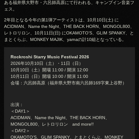
ある福井県大野市・六呂師高原にて行われる、キャンプイン音楽フ
ェス。
2年目となる今年の第1弾アーティストは、10月10日(土) に
ACIDMAN、Name the Night、THE BACK HORN、MONGOL800、
レトロリロン、10月11日(日) にOKAMOTO’S、GLIM SPANKY、と
まとくらぶ、MONKEY MAJIK、yamaの計10組となっている。
Rockroshi Starry Music Festival 2026
2026年10⽉10⽇（⼟）・11⽇（⽇）
10月10日（土）開場 11:00 / 開演 12:00
10月11日（日）開場 10:00 / 開演 11:00
会場：六呂師⾼原（福井県⼤野市南六呂師169字東上⾕野）
出演：
＜DAY1＞
ACIDMAN、Name the Night、THE BACK HORN、
MONGOL800、レトロリロン and more!!
＜DAY2＞
OKAMOTO’S、GLIM SPANKY、とまとくらぶ、MONKEY