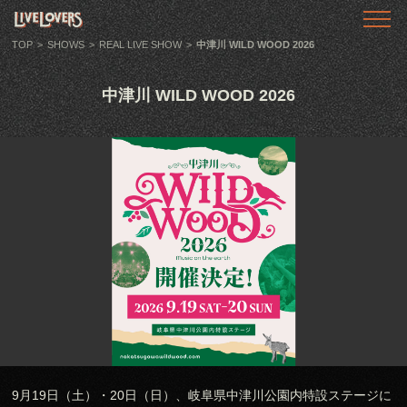
TOP
トップ
TOP
>
SHOWS
>
REAL LIVE SHOW
>
中津川 WILD WOOD 2026
ABOUT
中津川 WILD WOOD 2026
LIVE LOVERSとは
SHOWS
ライブ情報
LLTV
動画番組
PODCAST
音声番組
ARTICLE
記事
9月19日（土）・20日（日）、岐阜県中津川公園内特設ステージに