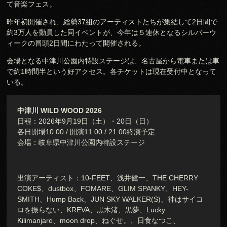
て音楽フェス。
昨年初開催され、総勢37組のアーティストたちが集結して2日間で
約3万人を動員した同イベントが、今年は５連休となるシルバーウ
ィークの冒頭2日間にわたって開催される。
会場となる中津川公園内特設ステージは、名古屋から電車または車
で約1時間半という好アクセス。各チケットは現在受付中となって
いる。
中津川 WILD WOOD 2026
日程：2026年9月19日（土）・20日（日）
各日開場10:00 / 開演11:00 / 21:00終演予定
会場：岐阜県中津川公園内特設ステージ
出演アーティスト：10-FEET、浅井健一、THE CHERRY
COKE$、dustbox、FOMARE、GLIM SPANKY、HEY-
SMITH、Hump Back、JUN SKY WALKER(S)、神はサイコ
ロを振らない、KREVA、黒木渚、黒夢、Lucky
Kilimanjaro、moon drop、ねぐせ。、日食なつこ、