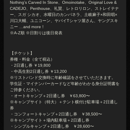
Nothing’s Carved In Stone、Omoinotake、Original Love &
CADEJO、Penthouse、礼賛、レトロリロン、ストレイテナ
ー、スガ シカオ、水曜日のカンパネラ、土岐麻子×和田唱×
川口大輔、ユニコーン、ヤバイTシャツ屋さん、ヤングスキ
ニー …and more！
※A-Z順 ※日割りは後日発表
【チケット】
券種・料金（全て税込）
・2日通し券 ￥19,800
・中高生割2日通し券 ￥13,200
※リストバンド交換時に年齢確認をさせていただきます。
学生証・マイナンバーカードなど年齢がわかる身分証明書を
ご持参ください。
・オートキャンプ＋2日通し券 ￥63,800〜
※キャンプサイト（特大）＋テント横付け駐車場＋2日通し
券
・コンフォートキャンプ＋2日通し券 ￥38,500〜
※キャンプサイト＋場内駐車場＋2日通し券
・シンプルキャンプ＋2日通し券 ￥28,600〜