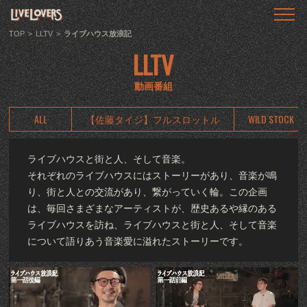
TOP
トップ
TOP
>
LLTV
>
ライブハウス放浪記
LLTV
ABOUT
LIVE LOVERSとは
動画番組
SHOWS
ALL
【佐藤タイジ】フルスロットル
WILD STOCK
ライブ情報
ライブハウスと街と人、そして音楽。
LLTV
それぞれのライブハウスにはストーリーがあり、音楽が鳴
動画番組
り、街と人との交流があり、繋がっていく輪。この企画
は、毎回さまざまなアーティストが、歴史あるや縁のある
PODCAST
ライブハウスを訪ね、ライブハウスと街と人、そして音楽
音声番組
について語りあう音楽愛に溢れたストーリーです。
ARTICLE
記事