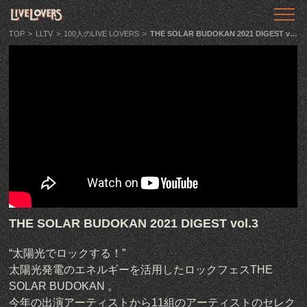
TOP
トップ
TOP
>
LLTV
>
100人のLIVE LOVERS
>
THE SOLAR BUDOKAN 2021 DIGEST vol.3
ABOUT
LIVE LOVERSとは
SHOWS
ライブ情報
LLTV
動画番組
PODCAST
THE SOLAR BUDOKAN 2021 DIGEST vol.3
音声番組
“太陽光でロックする！”
ARTICLE
太陽光発電のエネルギーを活用したロックフェスTHE
記事
SOLAR BUDOKAN 。
今年の出演アーティストから11組のアーティストのセレク