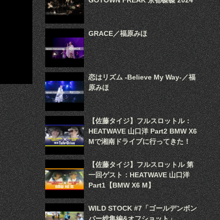
GOTOWN FREAK 京都磔磔 2024
GRACE／福原みほ
恋はリズム -Believe My Way-／福
原みほ
【佐藤タイジ】フルスロットル：
HEATWAVE 山口洋 Part2 BMW X6
Mで湘南ドライブに行ってきた！
【佐藤タイジ】フルスロットル 第
一回ゲスト：HEATWAVE 山口洋
Part1【BMW X6 M】
WILD STOCK #7「ゴールデンボン
バー総集編&オフショット」