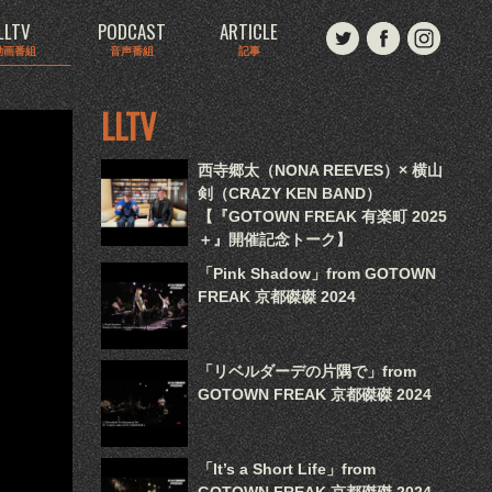
LLTV
PODCAST
ARTICLE
動画番組
音声番組
記事
LLTV
西寺郷太（NONA REEVES）× 横山
剣（CRAZY KEN BAND）
【『GOTOWN FREAK 有楽町 2025
＋』開催記念トーク】
「Pink Shadow」from GOTOWN
FREAK 京都磔磔 2024
「リベルダーデの片隅で」from
GOTOWN FREAK 京都磔磔 2024
「It’s a Short Life」from