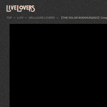
TOP
>
LLTV
>
100人のLIVE LOVERS
>
【THE SOLAR BUDOKAN2021】Creepy