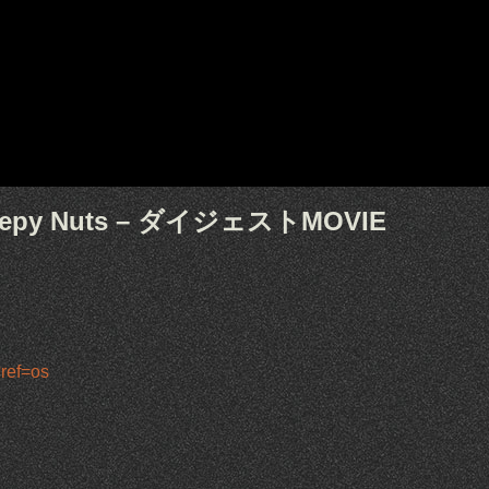
eepy Nuts – ダイジェストMOVIE
?ref=os