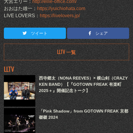
大宮エリー：
http://ellie-office.com/
おおはた雄一：
https://yuichiohata.com
LIVE LOVERS：
https://livelovers.jp/
ツイート
シェア
LLTV 一覧
LLTV
西寺郷太（NONA REEVES）× 横山剣（CRAZY
KEN BAND）【『GOTOWN FREAK 有楽町
2025＋』開催記念トーク】
「Pink Shadow」from GOTOWN FREAK 京都
磔磔 2024