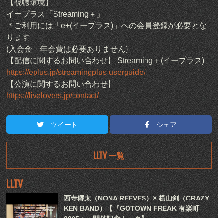
【視聴環境】
イープラス「Streaming＋」
＊ご利用には「e+(イープラス)」への会員登録が必要とな
ります
(入会金・年会費は必要ありません)
【配信に関するお問い合わせ】 Streaming＋(イープラス)
https://eplus.jp/streamingplus-userguide/
【公演に関するお問い合わせ】
https://livelovers.jp/contact/
ツイート
シェア
LLTV 一覧
LLTV
西寺郷太（NONA REEVES）× 横山剣（CRAZY
KEN BAND）【『GOTOWN FREAK 有楽町