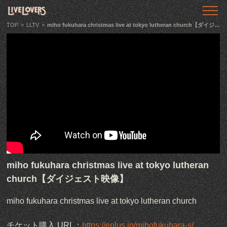
TOP
トップ
TOP
>
LLTV
>
miho fukuhara christmas live at tokyo lutheran church【ダイジェスト映像】
ABOUT
LIVE LOVERSとは
SHOWS
ライブ情報
LLTV
動画番組
PODCAST
miho fukuhara christmas live at tokyo lutheran
音声番組
church【ダイジェスト映像】
ARTICLE
miho fukuhara christmas live at tokyo lutheran church
記事
チケット購入 URL：
https://eplus.jp/mihofukuhara-s/